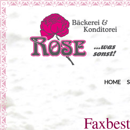
… was sonst!
Bäckerei Rose
HOME
Faxbes