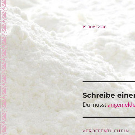
Veröffentlicht
15. Juni 2016
am
Schreibe ein
Du musst
angemelde
Beitragsna
VERÖFFENTLICHT IN