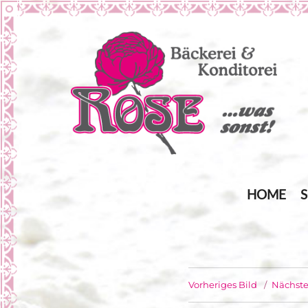
… was sonst!
Bäckerei Rose
HOME
Vorheriges Bild
Nächste