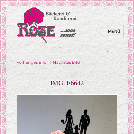
MENÜ
… was sonst!
Bäckerei Rose
Vorheriges Bild
Nächstes Bild
IMG_E6642