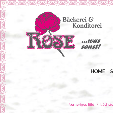
… was sonst!
Bäckerei Rose
HOME
Vorheriges Bild
Nächste