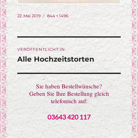
Veröffentlicht
Originalgröße
22. Mai 2019
844 × 1496
am
Beitragsnavigation
VERÖFFENTLICHT IN
Alle Hochzeitstorten
Sie haben Bestellwünsche?
Geben Sie Ihre Bestellung gleich
telefonisch auf:
03643 420 117