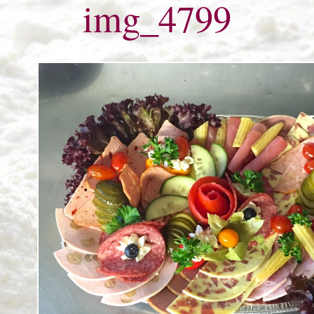
img_4799