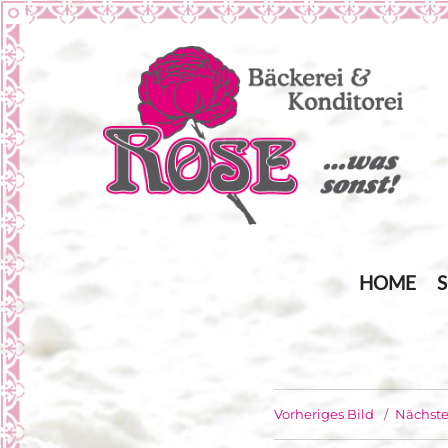
… was sonst!
Bäckerei Rose
HOME
Vorheriges Bild
Nächste