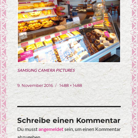
SAMSUNG CAMERA PICTURES
Veröffentlicht
Originalgröße
9. November 2016
1488 × 1488
am
Schreibe einen Kommentar
Du musst
angemeldet
sein, um einen Kommentar
abzugeben.