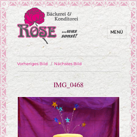
MENÜ
… was sonst!
Bäckerei Rose
Vorheriges Bild
Nächstes Bild
IMG_0468