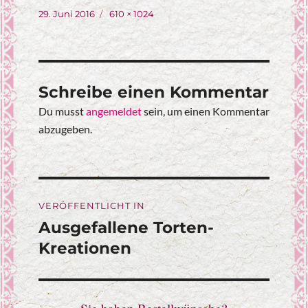
Veröffentlicht
Originalgröße
29. Juni 2016
610 × 1024
am
Schreibe einen Kommentar
Du musst
angemeldet
sein, um einen Kommentar
abzugeben.
Beitragsnavigation
VERÖFFENTLICHT IN
Ausgefallene Torten-
Kreationen