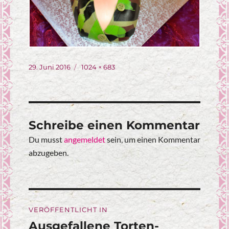
Veröffentlicht
Originalgröße
29. Juni 2016
1024 × 683
am
Schreibe einen Kommentar
Du musst
angemeldet
sein, um einen Kommentar
abzugeben.
Beitragsnavigation
VERÖFFENTLICHT IN
Ausgefallene Torten-