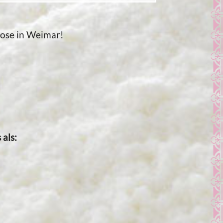
 Rose in Weimar!
als: