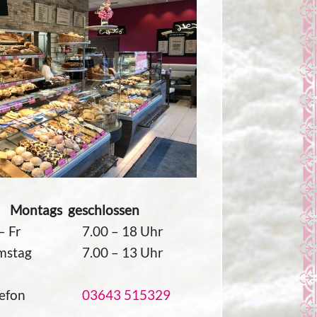
ntags geschlossen
– Fr
7.00 – 18 Uhr
mstag
7.00 – 13 Uhr
—
lefon
03643 515329