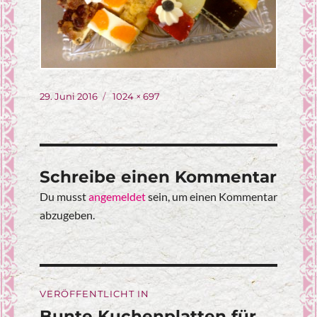
Veröffentlicht
Originalgröße
29. Juni 2016
1024 × 697
am
Schreibe einen Kommentar
Du musst
angemeldet
sein, um einen Kommentar
abzugeben.
Beitragsnavigation
VERÖFFENTLICHT IN
Bunte Kuchenplatten für