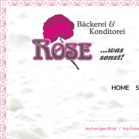
… was sonst!
Bäckerei Rose
HOME
Vorheriges Bild
Nächste