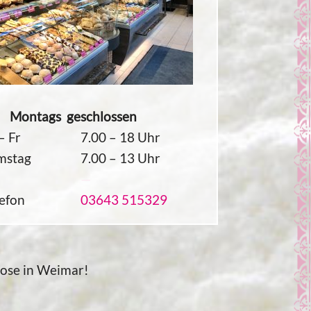
ntags geschlossen
– Fr
7.00 – 18 Uhr
mstag
7.00 – 13 Uhr
—
lefon
03643 515329
 Rose in Weimar!