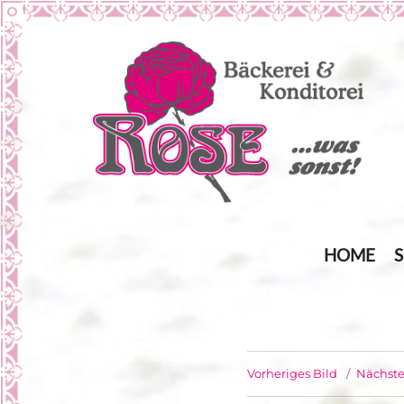
… was sonst!
Bäckerei Rose
HOME
Vorheriges Bild
Nächste